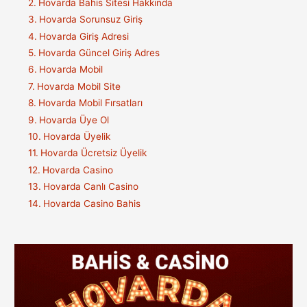
Hovarda Bahis Sitesi Hakkında
Hovarda Sorunsuz Giriş
Hovarda Giriş Adresi
Hovarda Güncel Giriş Adres
Hovarda Mobil
Hovarda Mobil Site
Hovarda Mobil Fırsatları
Hovarda Üye Ol
Hovarda Üyelik
Hovarda Ücretsiz Üyelik
Hovarda Casino
Hovarda Canlı Casino
Hovarda Casino Bahis