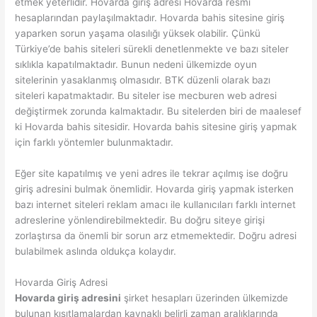
etmek yeterlidir. Hovarda giriş adresi Hovarda resmi
hesaplarından paylaşılmaktadır. Hovarda bahis sitesine giriş
yaparken sorun yaşama olasılığı yüksek olabilir. Çünkü
Türkiye’de bahis siteleri sürekli denetlenmekte ve bazı siteler
sıklıkla kapatılmaktadır. Bunun nedeni ülkemizde oyun
sitelerinin yasaklanmış olmasıdır. BTK düzenli olarak bazı
siteleri kapatmaktadır. Bu siteler ise mecburen web adresi
değiştirmek zorunda kalmaktadır. Bu sitelerden biri de maalesef
ki Hovarda bahis sitesidir. Hovarda bahis sitesine giriş yapmak
için farklı yöntemler bulunmaktadır.
Eğer site kapatılmış ve yeni adres ile tekrar açılmış ise doğru
giriş adresini bulmak önemlidir. Hovarda giriş yapmak isterken
bazı internet siteleri reklam amacı ile kullanıcıları farklı internet
adreslerine yönlendirebilmektedir. Bu doğru siteye girişi
zorlaştırsa da önemli bir sorun arz etmemektedir. Doğru adresi
bulabilmek aslında oldukça kolaydır.
Hovarda Giriş Adresi
Hovarda giriş adresini
şirket hesapları üzerinden ülkemizde
bulunan kısıtlamalardan kaynaklı belirli zaman aralıklarında