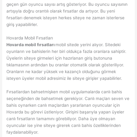
geçen gün oyuncu sayısı artış gösteriyor. Bu oyuncu sayısının
artışıyla doğru orantılı olarak fırsatlar da artıyor. Bu yeni
fırsatları denemek isteyen herkes siteye ne zaman isterlerse
giriş yapabilirler.
Hovarda Mobil Fırsatları
Hovarda mobil fırsatları
mobil sitede yerini alıyor. Sitedeki
oyunların ve bahislerin her biri oldukça fazla oranlara sahiptir.
Üyelerin siteye girmeleri için hazırlanan giriş butonuna
tıklamasının ardından bu oranlar otomatik olarak gösteriliyor.
Oranların ne kadar yüksek ve kazançlı olduğunu görmek
isteyen üyeler mobil adresimiz ile siteye girişler yapabilirler.
Fırsatlardan bahsetmişken mobil uygulamalarda canlı bahis
seçeneğinden de bahsetmek gerekiyor. Canlı maçları seven ve
bahis oynarken canlı maçlardan yararlanan oyuncular için
Hovarda bu görevi üstleniyor. Girişini başarıyla yapan üyeler
canlı fırsatların tamamını görebiliyor. Daha üye olmayan
oyuncular ise yine siteye girerek canlı bahis özelliklerinden
faydalanabiliyor.