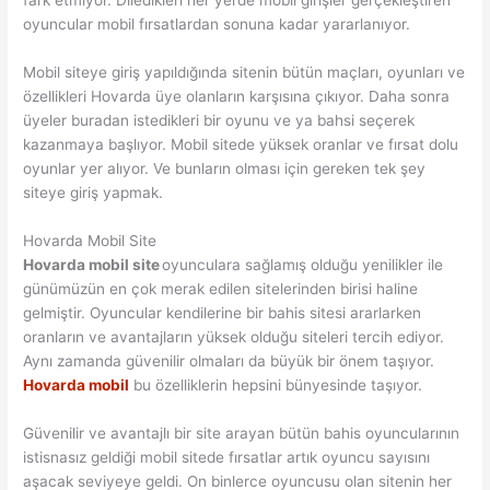
fark etmiyor. Diledikleri her yerde mobil girişler gerçekleştiren
oyuncular mobil fırsatlardan sonuna kadar yararlanıyor.
Mobil siteye giriş yapıldığında sitenin bütün maçları, oyunları ve
özellikleri Hovarda üye olanların karşısına çıkıyor. Daha sonra
üyeler buradan istedikleri bir oyunu ve ya bahsi seçerek
kazanmaya başlıyor. Mobil sitede yüksek oranlar ve fırsat dolu
oyunlar yer alıyor. Ve bunların olması için gereken tek şey
siteye giriş yapmak.
Hovarda Mobil Site
Hovarda mobil site
oyunculara sağlamış olduğu yenilikler ile
günümüzün en çok merak edilen sitelerinden birisi haline
gelmiştir. Oyuncular kendilerine bir bahis sitesi ararlarken
oranların ve avantajların yüksek olduğu siteleri tercih ediyor.
Aynı zamanda güvenilir olmaları da büyük bir önem taşıyor.
Hovarda mobil
bu özelliklerin hepsini bünyesinde taşıyor.
Güvenilir ve avantajlı bir site arayan bütün bahis oyuncularının
istisnasız geldiği mobil sitede fırsatlar artık oyuncu sayısını
aşacak seviyeye geldi. On binlerce oyuncusu olan sitenin her