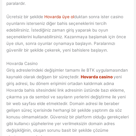
paralardır.
Ücretsiz bir şekilde
Hovarda üye ol
duktan sonra ister casino
oyunlarını isterseniz diğer bahis seçeneklerini tercih
edebilirsiniz. İstediğiniz zaman giriş yaparak bu oyun
seçeneklerini kullanabilirsiniz. Kazanmaya başlamak için önce
üye olun, sonra oyunlar oynamaya başlayın. Paralarınızı
güvenilir bir şekilde çekerek, yeni bahislere başlayın.
Hovarda Casino
Giriş adreslerindeki değişimler tamamı ile BTK uygulamasından
kaynaklı olarak değişen bir süreçtedir.
Hovarda casino
yeni
giriş adresi, bu dönem erişimini ortadan kaldırmak adına
Hovarda bahis sitesindeki link adresinin üstünde bazı ekleme,
çıkarma ya da sembol ve sayıların yerlerini değiştirme ile yeni
bir web sayfası elde etmektedir. Domain adresi ile beraber
gelişen süreç içerisinde herhangi bir şekilde yaptırım da söz
konusu olmamaktadır. Güvensiz bir platform olduğu gerekçeleri
gibi kullanıcı şüphelerine yer verilmeksizin domain adres
değişikliğinin, oluşan sorunu basit bir şekilde çözüme