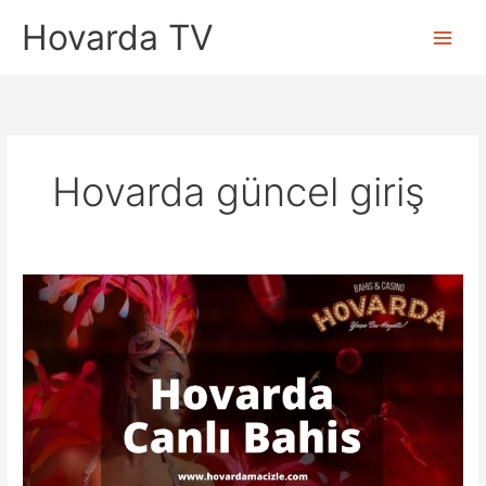
İçeriğe
Hovarda TV
atla
Hovarda güncel giriş